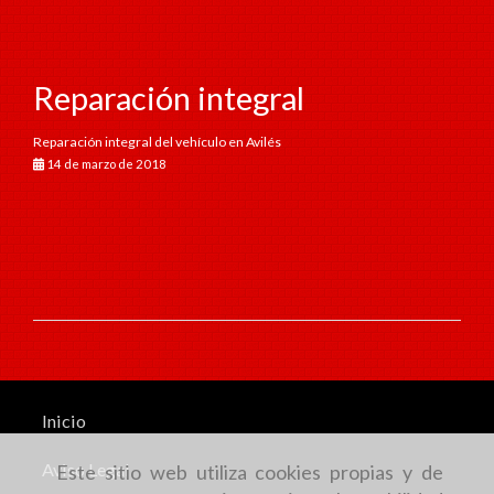
Reparación integral
Reparación integral del vehículo en Avilés
14 de marzo de 2018
Inicio
Aviso Legal
Este sitio web utiliza cookies propias y de