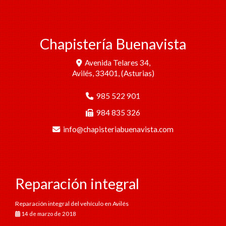
Chapistería Buenavista
Avenida Telares 34,
Avilés
,
33401
,
(Asturias)
985 522 901
984 835 326
info
chapisteriabuenavista.com
Reparación integral
Reparación integral del vehículo en Avilés
14 de marzo de 2018