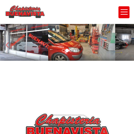
prev
nex