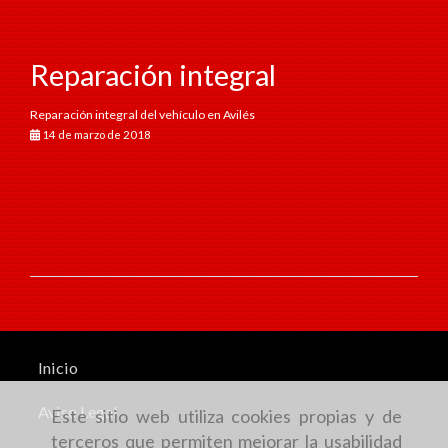
Reparación integral
Reparación integral del vehículo en Avilés
14 de marzo de 2018
Inicio
Aviso Legal
Este sitio web utiliza cookies propias y de
terceros que permiten mejorar la usabilidad