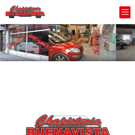
prev
nex