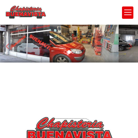
prev
nex