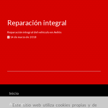
Reparación integral
Reparación integral del vehículo en Avilés
14 de marzo de 2018
Inicio
Aviso Legal
Este sitio web utiliza cookies propias y de